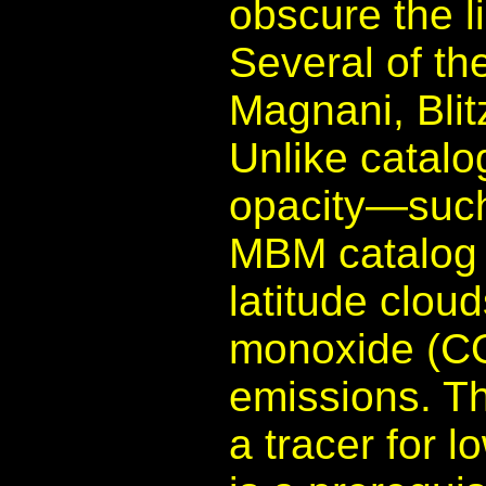
obscure the l
Several of the
Magnani, Bli
Unlike catalog
opacity—such
MBM catalog 
latitude clou
monoxide (CO
emissions. T
a tracer for 