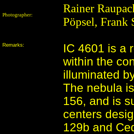
Rainer Raupach
Photographer:
Pöpsel, Frank
Remarks:
IC 4601 is a 
within the con
illuminated b
The nebula i
156, and is s
centers desi
129b and Ced